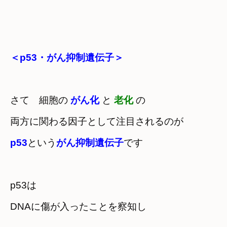
＜p53・がん抑制遺伝子＞
さて　細胞の 
がん化
 と 
老化
 の

両方に関わる因子として注目されるのが
p53
という
がん抑制遺伝子
です
p53は　

DNAに傷が入ったことを察知し