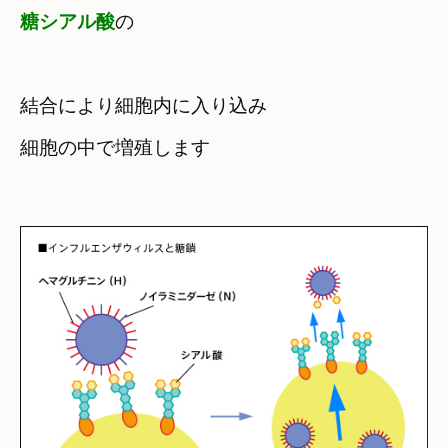
糖シアル酸
の

結合により
細胞内に入り込み　

細胞の中で増殖します