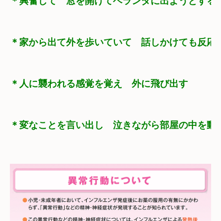
＊興奮して　窓を開けてベランダに出ようとする
＊家から出て外を歩いていて　話しかけても反応
＊人に襲われる感覚を覚え　外に飛び出す
＊変なことを言い出し　泣きながら部屋の中を動