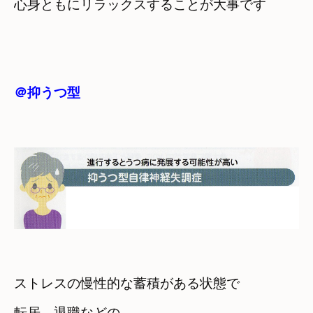
＠抑うつ型
ストレスの慢性的な蓄積がある状態で
転居　退職などの　
