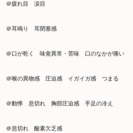
＠疲れ目　涙目
＠耳鳴り　耳閉塞感
＠口が乾く　味覚異常・苦味　口のなかが痛い
＠喉の異物感　圧迫感　イガイガ感　つまる
＠動悸　息切れ　胸部圧迫感　手足の冷え
＠息切れ　酸素欠乏感