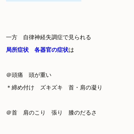
局所症状　各器官の症状
は
＠頭痛　頭が重い
＊締め付け　ズキズキ　首・肩の凝り
＠首　肩のこり　張り　膝のだるさ