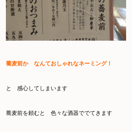
蕎麦前か　なんておしゃれなネーミング！　
と　感心してしまいます
蕎麦前を頼むと　色々な酒器ででてきます