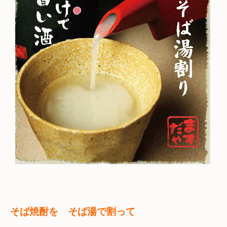
そば焼酎を　そば湯で割って　
