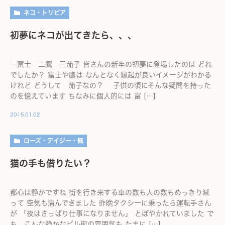
ネコ・トリビア
初夢にネコが出てきたら、、、
一富士 二鷹 三茄子 皆さんの新年の初夢に登場したのは どれ
でしたか？ 富士や鷹は なんとなく縁起が良いイメージがわかる
けれど どうして 茄子なの？ 子供の頃にそんな疑問を持った
のを憶えています ちなみに個人的には 富 […]
2015.01.02
ローズ・デイジー・楓
猫の手も借りたい？
都心は静かですね 街を行き来する車の数も人の数もめっきり減
って 空気も清んできました 昨晩タクシーに乗ったら運転手さん
が 「夜はさっぱり仕事になりません」 とぼやかれていました で
も こんな静かなビル街の雰囲気も たまに […]