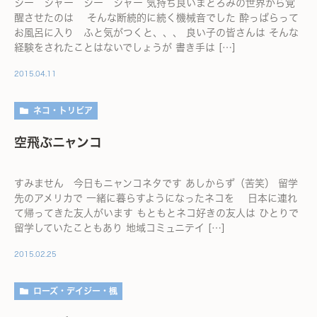
ジー シャー ジー シャー 気持ち良いまどろみの世界から覚
醒させたのは そんな断続的に続く機械音でした 酔っぱらって
お風呂に入り ふと気がつくと、、、 良い子の皆さんは そんな
経験をされたことはないでしょうが 書き手は […]
2015.04.11
ネコ・トリビア
空飛ぶニャンコ
すみません 今日もニャンコネタです あしからず（苦笑） 留学
先のアメリカで 一緒に暮らすようになったネコを 日本に連れ
て帰ってきた友人がいます もともとネコ好きの友人は ひとりで
留学していたこともあり 地域コミュニテイ […]
2015.02.25
ローズ・デイジー・楓