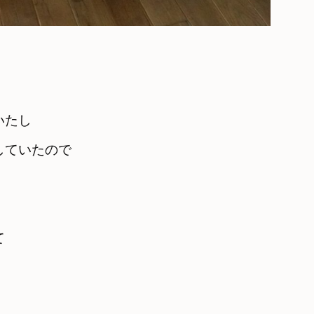
いたし
していたので
て