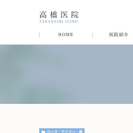
HOME
医院紹介
院長紹介
甲状腺疾患
糖尿病
病気
趣味
生活習慣病について
初めての方へ
肝臓病
猫
肥
ローズ・デイジー・楓