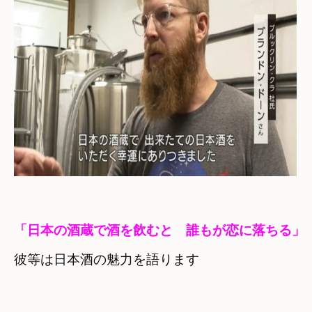
「日本の酒蔵で酒を飲むと　誰もが恋に落ちる」