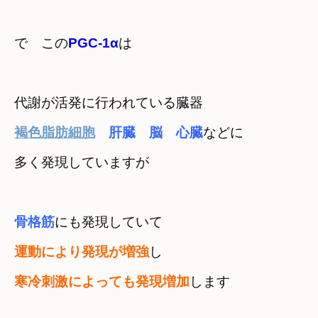
で　この
PGC-1α
は
代謝が活発に行われている臓器
褐色脂肪細胞
　肝臓　脳　心臓
などに

多く発現していますが
骨格筋
運動により発現が増強
し
寒冷刺激によっても発現増加
します