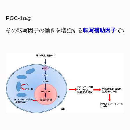
PGC-1αは

その転写因子の働きを増強する
転写補助因子
です