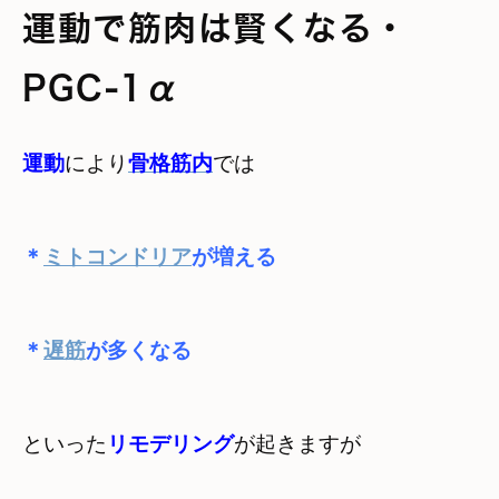
運動で筋肉は賢くなる・
PGC-1α
運動
により
骨格筋内
＊
ミトコンドリア
＊
遅筋
といった
リモデリング
が起きますが