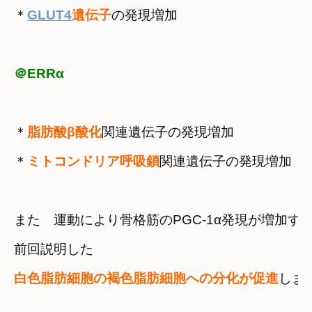
＊
GLUT4
遺伝子
の発現増加
＠ERRα
＊
脂肪酸β酸化
関連遺伝子の発現増加
＊
ミトコンドリア呼吸鎖
関連遺伝子の発現増加
また　運動により骨格筋のPGC-1α発現が増加す
白色脂肪細胞の褐色脂肪細胞への分化が促進
しま