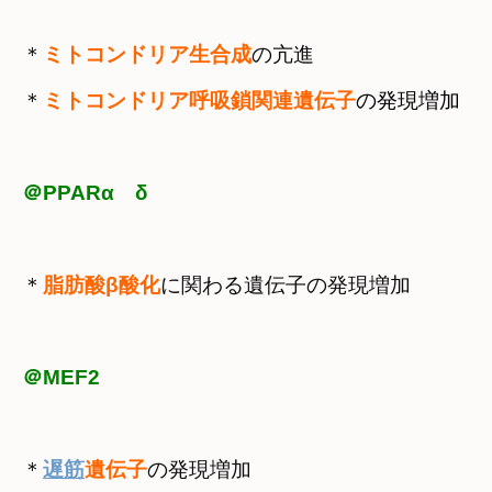
＊
ミトコンドリア生合成
の亢進
＊
ミトコンドリア呼吸鎖関連遺伝子
の発現増加
　
＠PPARα　δ
＊
脂肪酸β酸化
に関わる遺伝子の発現増加
＠MEF2
＊
遅筋
遺伝子
の発現増加