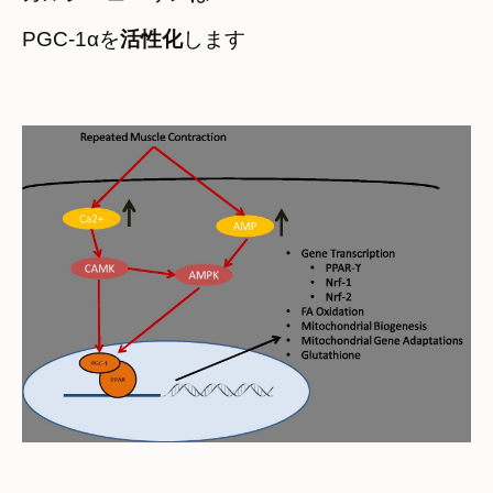
PGC-1αを
活性化
します