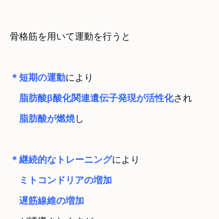
骨格筋を用いて運動を行うと
＊短期の運動
により
　脂肪酸β酸化関連遺伝子発現が活性化
され

脂肪酸が燃焼
し
＊継続的なトレーニング
により
　ミトコンドリアの増加
