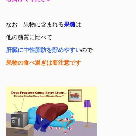
なお　果物に含まれる
果糖
は
肝臓に中性脂肪を貯めやすい
ので
果物の食べ過ぎは要注意です