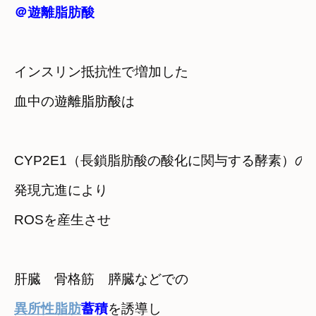
＠遊離脂肪酸
インスリン抵抗性で増加した

血中の
遊離脂肪酸
CYP2E1（長鎖脂肪酸の酸化に関与する酵素）の

発現亢進により
ROSを産生させ
異所性脂肪
蓄積
を誘導し