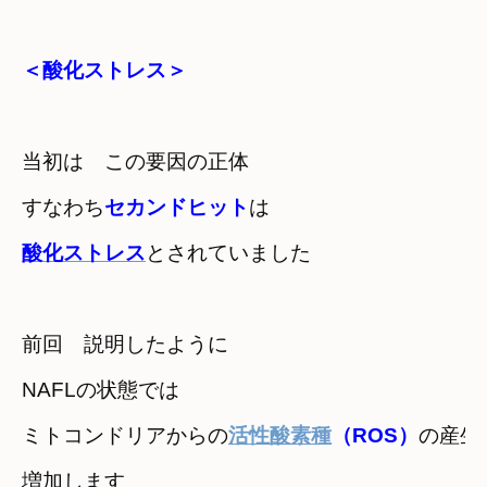
＜酸化ストレス＞
当初は　この要因の正体　

すなわち
セカンドヒット
は
酸化ストレス
とされていました
前回　説明したように　

NAFLの状態では
ミトコンドリアからの
活性酸素種
（ROS）
の産生が
増加します