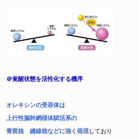
＠覚醒状態を活性化する機序
オレキシンの受容体は
上行性脳幹網様体賦活系の

青斑核　縫線核などに強く発現
しており