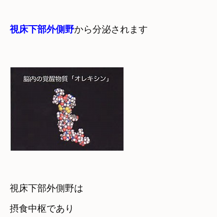
視床下部外側野
から分泌されます
視床下部外側野は

摂食中枢であり　
