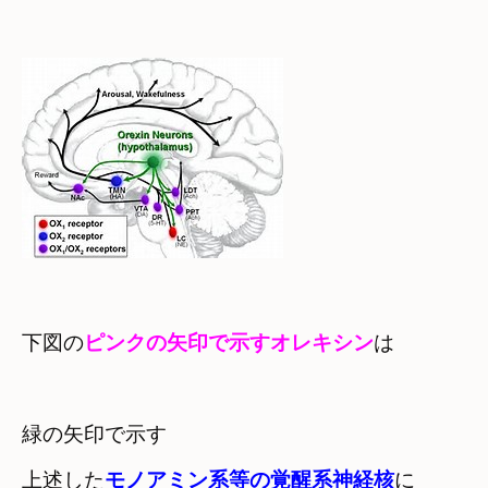
下図の
ピンクの矢印で示すオレキシン
は
緑の矢印で示す

上述した
モノアミン系等の覚醒系神経核
に
