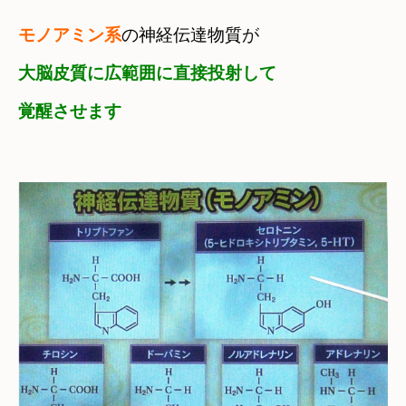
モノアミン系
の神経伝達物質
が
大脳皮質に広範囲に直接投射して　

覚醒させます