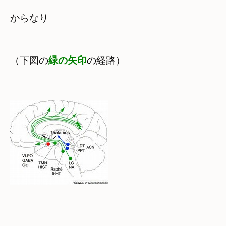
からなり
（下図の
緑の矢印
の
経路）