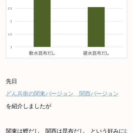
どん兵衛の関東バージョン　関西バージョン
関東は鰹だし　関西は昆布だし　という好みには