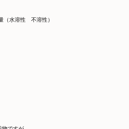
量（水溶性　不溶性）

穀物ですが