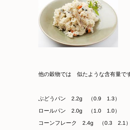
他の穀物では　似たような含有量で
ぶどうパン　2.2g　（0.9　1.3）
ロールパン　2.0g　（1.0　1.0）
コーンフレーク　2.4g　（0.3　2.1