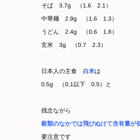
そば　3.7g　（1.6　2.1）
中華麺　2.9g　（1.6　1.3）
うどん　2.4g　（0.6　1.8）
玄米　3g　（0.7　2.3）
日本人の主食　
白米
は　

穀類のなかでは飛びぬけて含有量が
要注意です