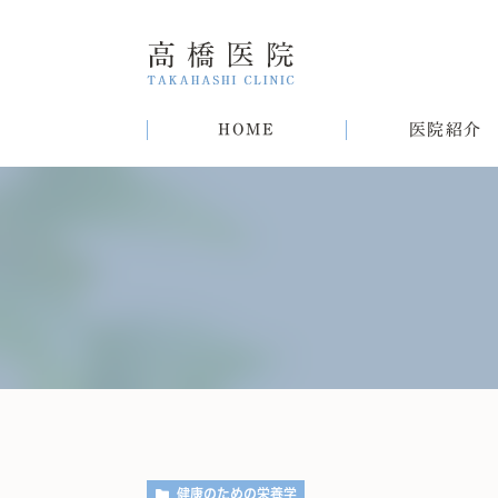
HOME
医院紹介
院長紹介
甲状腺疾患
糖尿病
病気
趣味
生活習慣病について
初めての方へ
肝臓病
猫
肥
健康のための栄養学