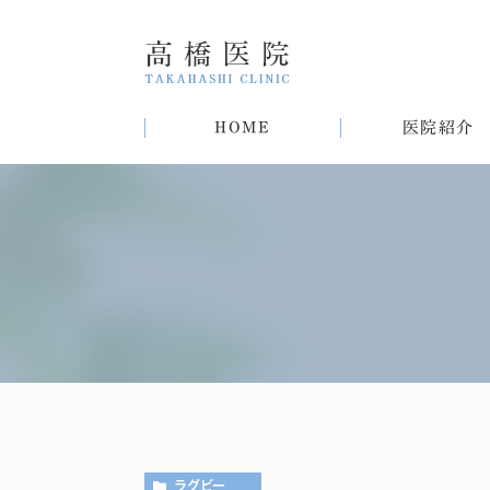
HOME
医院紹介
院長紹介
甲状腺疾患
糖尿病
病気
趣味
生活習慣病について
初めての方へ
肝臓病
猫
肥
ラグビー