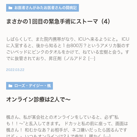
お医者さんがみたお医者さんの闘病記
まさかの1回目の緊急手術にストーマ（4）
しばらくして、また院内携帯がなり、ICUへ来るようにと。 ICU
に入室すると、後から知ると１台800万？というアメリカ製のす
ごいベッドにピンクのタオルをかけて、ねている宏樹と会う。す
でに抜管されており、昇圧剤（ノルアド２ […]
2022.03.22
ローズ・デイジー・楓
オンライン診療は2人で～
楓さん、私が某会社とのオンラインをしていると、必ず”私
も！！～”と乱入してきます。 ドカッと私の前に座って、画面は
楓さん！ 和むかなあ？お相手が、ネコ嫌いだったら困るんです
けど・・ いつもオンラインは2人で参加！ 暖かく […]