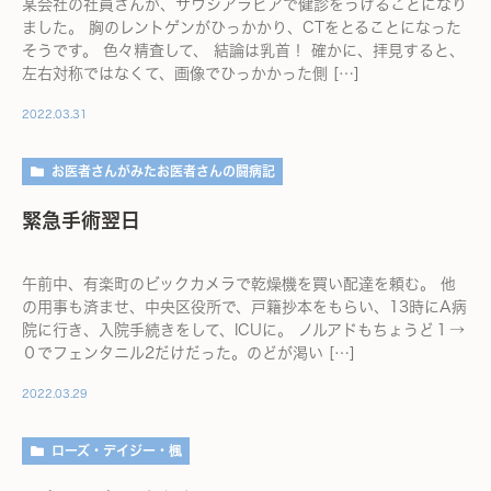
某会社の社員さんが、サウジアラビアで健診をうけることになり
ました。 胸のレントゲンがひっかかり、CTをとることになった
そうです。 色々精査して、 結論は乳首！ 確かに、拝見すると、
左右対称ではなくて、画像でひっかかった側 […]
2022.03.31
お医者さんがみたお医者さんの闘病記
緊急手術翌日
午前中、有楽町のビックカメラで乾燥機を買い配達を頼む。 他
の用事も済ませ、中央区役所で、戸籍抄本をもらい、13時にA病
院に行き、入院手続きをして、ICUに。 ノルアドもちょうど１→
０でフェンタニル2だけだった。のどが渇い […]
2022.03.29
ローズ・デイジー・楓