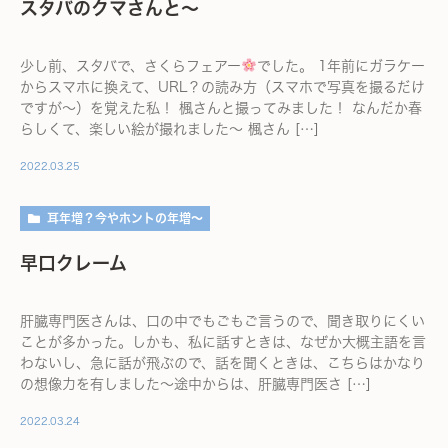
スタバのクマさんと～
少し前、スタバで、さくらフェアー
でした。 1年前にガラケー
からスマホに換えて、URL？の読み方（スマホで写真を撮るだけ
ですが～）を覚えた私！ 楓さんと撮ってみました！ なんだか春
らしくて、楽しい絵が撮れました～ 楓さん […]
2022.03.25
耳年増？今やホントの年増～
早口クレーム
肝臓専門医さんは、口の中でもごもご言うので、聞き取りにくい
ことが多かった。しかも、私に話すときは、なぜか大概主語を言
わないし、急に話が飛ぶので、話を聞くときは、こちらはかなり
の想像力を有しました～途中からは、肝臓専門医さ […]
2022.03.24