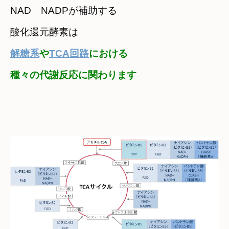
NAD　NADPが補助する

酸化還元酵素は
解糖系
や
TCA回路
における
