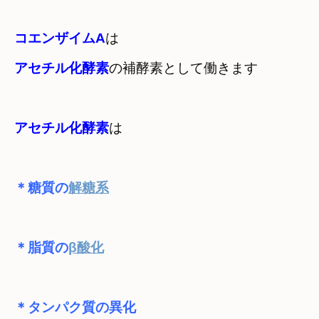
コエンザイムA
アセチル化酵素
の補酵素として働きます
アセチル化酵素
は
＊糖質の
解糖系
＊脂質の
β酸化
＊タンパク質の異化